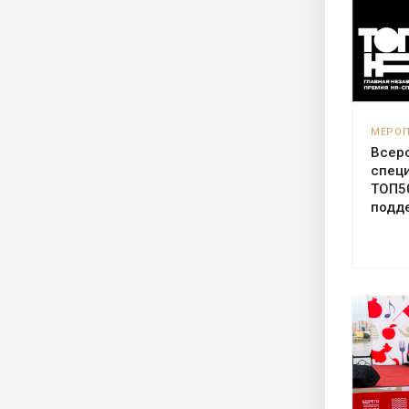
МЕРО
Всер
спец
ТОП5
подд