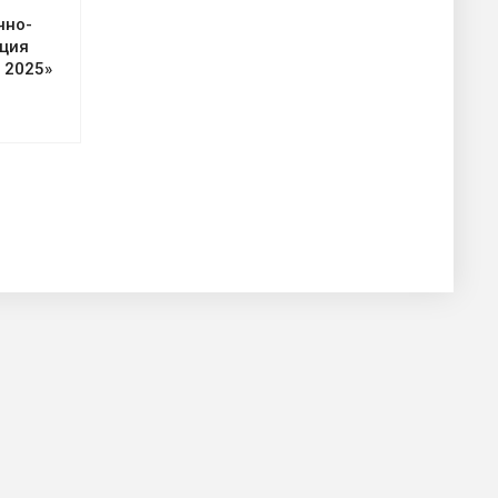
чно-
ция
 2025»