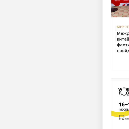
МЕРО
Межд
кита
фести
прой