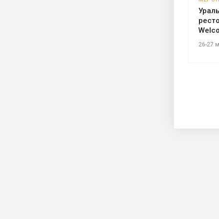
Урал
ресто
Welc
26-27 