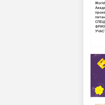
World
Акад
прои
питан
СПЕЦ
ФРИО
УЧАС
МЕРО