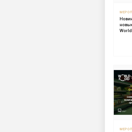
МЕРО
Новин
новы
Worl
МЕРО