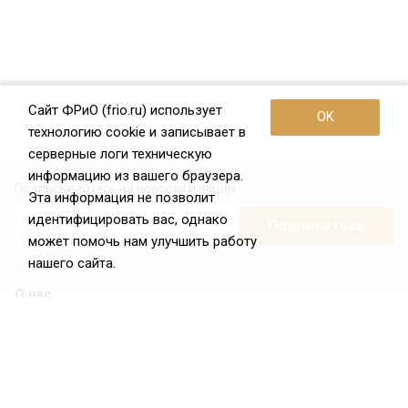
Сайт ФРиО (frio.ru) использует
OK
технологию cookie и записывает в
серверные логи техническую
информацию из вашего браузера.
Подписывайтесь на новости и акции:
Эта информация не позволит
идентифицировать вас, однако
может помочь нам улучшить работу
нашего сайта.
О нас
О Федерации
Цели и задачи ФРиО
Обращение президента ФРиО
Структура федерации