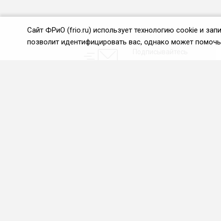
Сайт ФРиО (frio.ru) использует технологию cookie и з
позволит идентифицировать вас, однако может помочь 
Подписывайтесь
на новости и акции:
О нас
Проекты
О Федерации
Союз управляющих
ресторанами
Цели и задачи ФРиО
Союз специалистов служб
Обращение президента
хаускипинга
ФРиО
СПК в сфере
Структура федерации
гостеприимства
Координационный совет
Центр оценки
ФРиО
квалификации
Достижения
Азбука чистоты
Законотворческая и