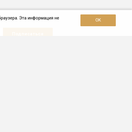
браузера. Эта информация не
OK
Наши контакты
+7 (495) 726-38-80
Пн. – Пт.: с 10:00 до 19:00
Москва, 3-я улица Ямского Поля,
дом 2, корп. 26
info@frio.ru