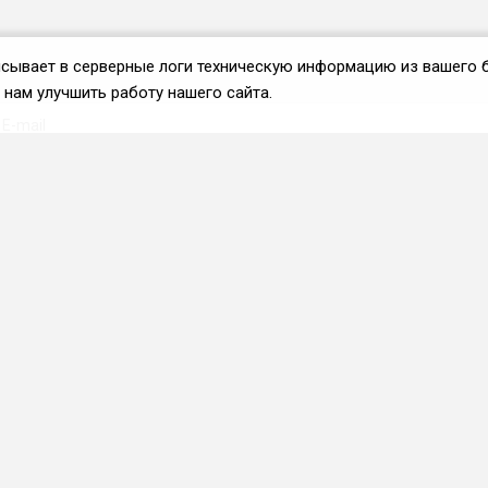
аписывает в серверные логи техническую информацию из вашего 
нам улучшить работу нашего сайта.
Вступить во ФРиО
Каталог поставщиков
Услуги и сервисы для
HoReCa
Реклама и маркетинг
Образование в сфере
HoReCa
ПО и системы
автоматизации
Приложения и веб-сервисы
Каталог франшиз