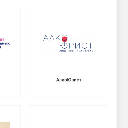
АлкоЮрист