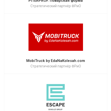
PITERPROF. Поварская форма
Стратегический партнёр ФРиО
MobiTruck by EdaNaKolesah.com
Стратегический партнёр ФРиО