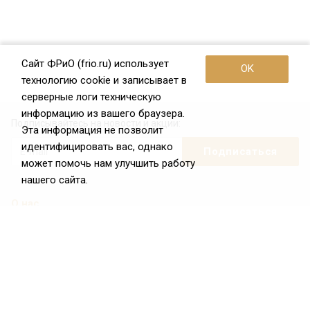
Сайт ФРиО (frio.ru) использует
OK
технологию cookie и записывает в
серверные логи техническую
информацию из вашего браузера.
Подписывайтесь на новости и акции:
Эта информация не позволит
идентифицировать вас, однако
может помочь нам улучшить работу
нашего сайта.
О нас
О Федерации
Цели и задачи ФРиО
Обращение президента ФРиО
Структура федерации
Координационный совет ФРиО