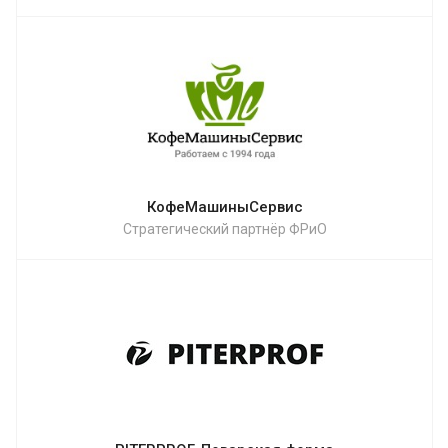
КофеМашиныСервис
Стратегический партнёр ФРиО