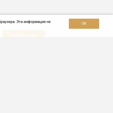
браузера. Эта информация не
OK
Наши контакты
+7 (495) 726-38-80
Пн. – Пт.: с 10:00 до 19:00
Москва, 3-я улица Ямского Поля,
дом 2, корп. 26
info@frio.ru