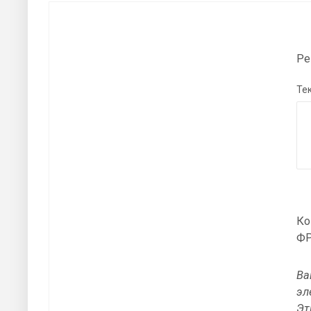
Ре
Тек
Ко
ФР
Ва
эл
Эт