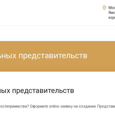
Мос
Ямс
кор
ьных представительств
ных представительств
гостеприимства? Оформите online-заявку на создание Представ