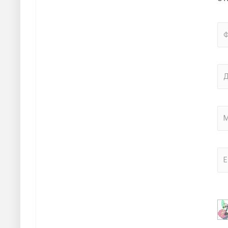
Ф
Д
М
E