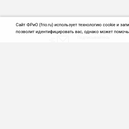
Сайт ФРиО (frio.ru) использует технологию cookie и з
позволит идентифицировать вас, однако может помочь 
Подписывайтесь
на новости и акции:
О нас
Проекты
О Федерации
Союз управляющих
ресторанами
Цели и задачи ФРиО
Союз специалистов служб
Обращение президента
хаускипинга
ФРиО
СПК в сфере
Структура федерации
гостеприимства
Координационный совет
Центр оценки
ФРиО
квалификации
Достижения