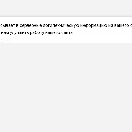
аписывает в серверные логи техническую информацию из вашего 
нам улучшить работу нашего сайта.
Вступить во ФРиО
Каталог поставщиков
Услуги и сервисы для
HoReCa
Реклама и маркетинг
Образование в сфере
HoReCa
ПО и системы
автоматизации
Приложения и веб-сервисы