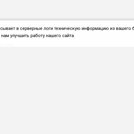
аписывает в серверные логи техническую информацию из вашего 
нам улучшить работу нашего сайта.
Вступить во ФРиО
Каталог поставщиков
Услуги и сервисы для
HoReCa
Реклама и маркетинг
Образование в сфере
HoReCa
ПО и системы
автоматизации
Приложения и веб-сервисы