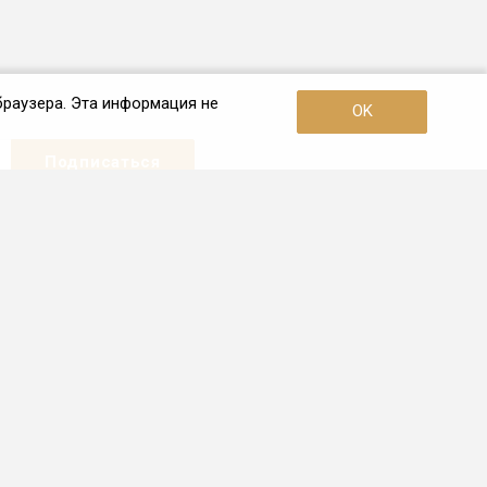
браузера. Эта информация не
OK
Наши контакты
+7 (495) 726-38-80
Пн. – Пт.: с 10:00 до 19:00
Москва, 3-я улица Ямского Поля,
дом 2, корп. 26
info@frio.ru