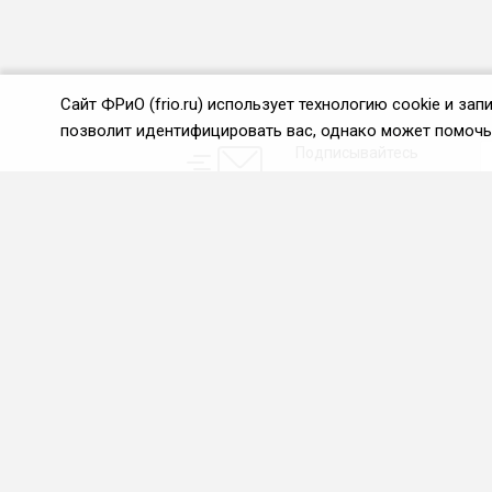
Сайт ФРиО (frio.ru) использует технологию cookie и з
позволит идентифицировать вас, однако может помочь 
Подписывайтесь
на новости и акции:
О нас
Проекты
О Федерации
Союз управляющих
ресторанами
Цели и задачи ФРиО
Союз специалистов служб
Обращение президента
хаускипинга
ФРиО
СПК в сфере
Структура федерации
гостеприимства
Координационный совет
Центр оценки
ФРиО
квалификации