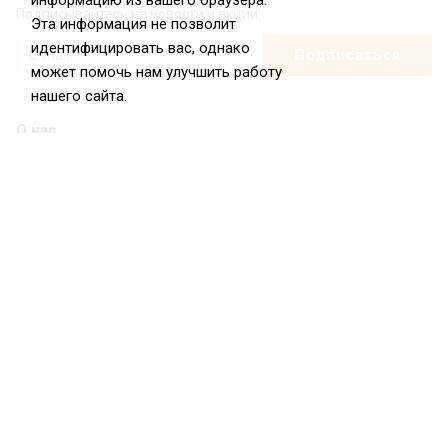
информацию из вашего браузера.
Подписывайтесь на новости и акции:
Эта информация не позволит
идентифицировать вас, однако
может помочь нам улучшить работу
нашего сайта.
О нас
О Федерации
Цели и задачи ФРиО
Обращение президента ФРиО
Структура федерации
Координационный совет ФРиО
Достижения
Законотворческая и экспертная деятельность
Партнёры ФРиО
Реквизиты
Проекты