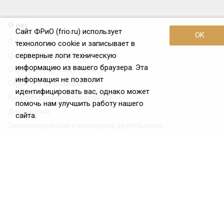
О нас
Сайт ФРиО (frio.ru) использует
OK
О Федерации
технологию cookie и записывает в
серверные логи техническую
Цели и задачи ФРиО
информацию из вашего браузера. Эта
Обращение президента ФРиО
информация не позволит
Структура федерации
идентифицировать вас, однако может
Координационный совет ФРиО
помочь нам улучшить работу нашего
Достижения
сайта.
Законотворческая и экспертная деятельность
Партнёры ФРиО
Реквизиты
Проекты
Союз управляющих ресторанами
Союз специалистов служб хаускипинга
СПК в сфере гостеприимства