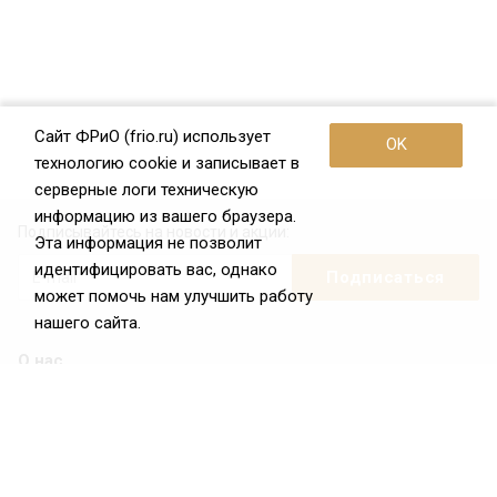
Сайт ФРиО (frio.ru) использует
OK
технологию cookie и записывает в
серверные логи техническую
информацию из вашего браузера.
Подписывайтесь на новости и акции:
Эта информация не позволит
идентифицировать вас, однако
может помочь нам улучшить работу
нашего сайта.
О нас
О Федерации
Цели и задачи ФРиО
Обращение президента ФРиО
Структура федерации