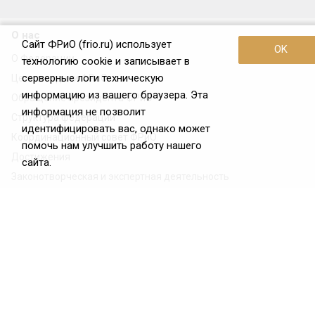
О нас
Сайт ФРиО (frio.ru) использует
OK
О Федерации
технологию cookie и записывает в
серверные логи техническую
Цели и задачи ФРиО
информацию из вашего браузера. Эта
Обращение президента ФРиО
информация не позволит
Структура федерации
идентифицировать вас, однако может
Координационный совет ФРиО
помочь нам улучшить работу нашего
Достижения
сайта.
Законотворческая и экспертная деятельность
Партнёры ФРиО
Реквизиты
Проекты
Союз управляющих ресторанами
Союз специалистов служб хаускипинга
СПК в сфере гостеприимства