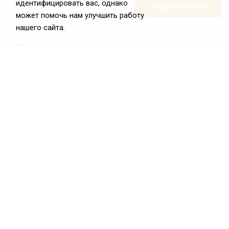
идентифицировать вас, однако
может помочь нам улучшить работу
нашего сайта.
О нас
О Федерации
Цели и задачи ФРиО
Обращение президента ФРиО
Структура федерации
Координационный совет ФРиО
Достижения
Законотворческая и экспертная деятельность
Партнёры ФРиО
Реквизиты
Проекты
Союз управляющих ресторанами