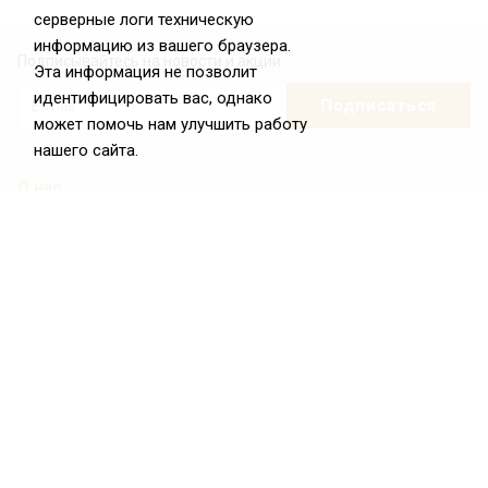
серверные логи техническую
информацию из вашего браузера.
Подписывайтесь на новости и акции:
Эта информация не позволит
идентифицировать вас, однако
может помочь нам улучшить работу
нашего сайта.
О нас
О Федерации
Цели и задачи ФРиО
Обращение президента ФРиО
Структура федерации
Координационный совет ФРиО
Достижения
Законотворческая и экспертная деятельность
Партнёры ФРиО
Реквизиты