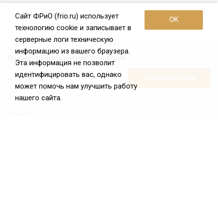
Сайт ФРиО (frio.ru) использует
OK
технологию cookie и записывает в
серверные логи техническую
информацию из вашего браузера.
Подписывайтесь на новости и акции:
Эта информация не позволит
идентифицировать вас, однако
может помочь нам улучшить работу
нашего сайта.
О нас
О Федерации
Цели и задачи ФРиО
Обращение президента ФРиО
Структура федерации
Координационный совет ФРиО
Достижения
Законотворческая и экспертная деятельность