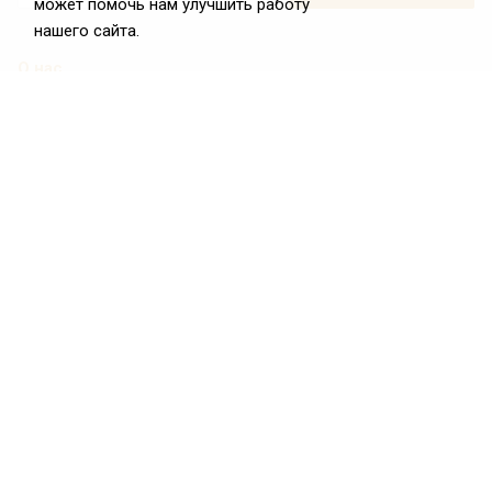
может помочь нам улучшить работу
нашего сайта.
О нас
О Федерации
Цели и задачи ФРиО
Обращение президента ФРиО
Структура федерации
Координационный совет ФРиО
Достижения
Законотворческая и экспертная деятельность
Партнёры ФРиО
Реквизиты
Проекты
Союз управляющих ресторанами
Союз специалистов служб хаускипинга