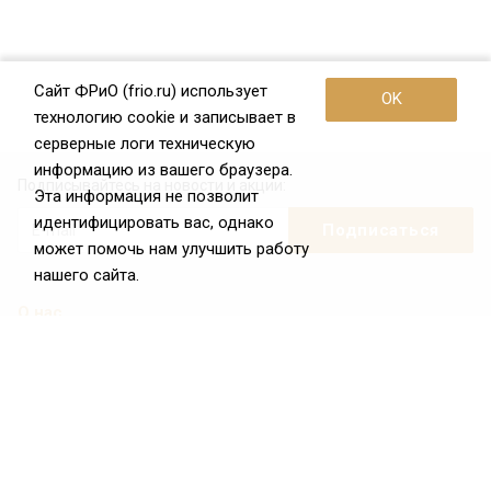
Сайт ФРиО (frio.ru) использует
OK
технологию cookie и записывает в
серверные логи техническую
информацию из вашего браузера.
Подписывайтесь на новости и акции:
Эта информация не позволит
идентифицировать вас, однако
может помочь нам улучшить работу
нашего сайта.
О нас
О Федерации
Цели и задачи ФРиО
Обращение президента ФРиО
Структура федерации
Координационный совет ФРиО