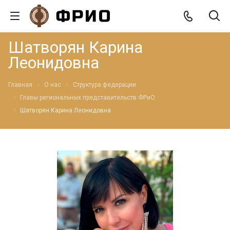
Шатворян Карина
Леонидовна
Главная
О нас
Структура федерации
Главы региональных представительств ФРиО
Шатворян Карина Леонидовна