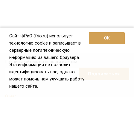
Сайт ФРиО (frio.ru) использует
OK
технологию cookie и записывает в
серверные логи техническую
информацию из вашего браузера.
Подписывайтесь на новости и акции:
Эта информация не позволит
идентифицировать вас, однако
может помочь нам улучшить работу
нашего сайта.
О нас
О Федерации
Цели и задачи ФРиО
Обращение президента ФРиО
Структура федерации