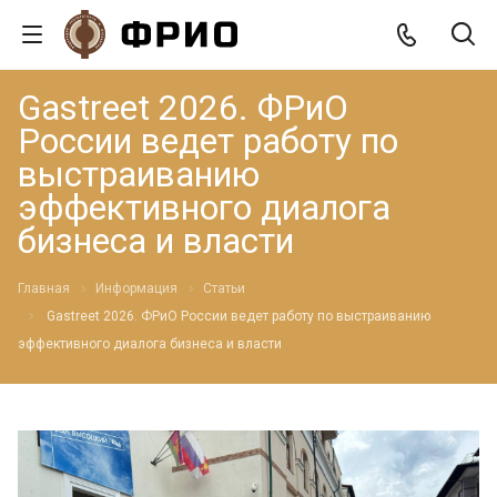
Gastreet 2026. ФРиО
России ведет работу по
выстраиванию
эффективного диалога
бизнеса и власти
Главная
Информация
Статьи
Gastreet 2026. ФРиО России ведет работу по выстраиванию
эффективного диалога бизнеса и власти