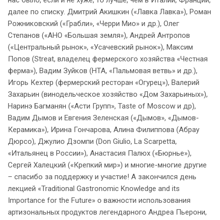
далее по списку. Дмитрий Акишкин («Лавка Лавка»), Роман
Рожниковский («Грабли», «Черри Мио» и др.), Олег
Степанов («АНО «Большая земля»), Андрей Антропов
(«Центральный рынок», «Усачевский рынок»), Максим
Попов (Streat, владелец фермерского хозяйства «Честная
ферма»), Вадим Зуйков (НТА, «Пальмовая ветвь» и др.),
Игорь Кехтер (фермерский ресторан «Огурец»), Валерий
Захарьин (винодельческое хозяйство «Дом Захарьиных»),
Наринэ Багманян («Асти Групп», Taste of Moscow и др),
Вадим Дымов и Евгения Зеленская («Дымов», «Дымов-
Керамика»), Ирина Гончарова, Алина Филиппова (Абрау
Дюрсо), Джулио Дзомпи (Don Giulio, La Scarpetta,
«Итальянец в России»), Анастасия Палюх («Бюрнье»),
Сергей Халецкий («Крепкий мир») и многие-многие другие
– спасибо за поддержку и участие! А закончился день
лекцией «Traditional Gastronomic Knowledge and its
Importance for the Future» о важности использования
артизональных продуктов легендарного Андреа Пьерони,