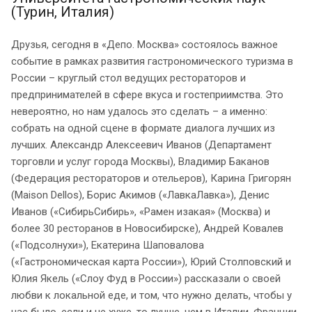
(Турин, Италия)
Друзья, сегодня в «Депо. Москва» состоялось важное
событие в рамках развития гастрономического туризма в
России – круглый стол ведущих рестораторов и
предпринимателей в сфере вкуса и гостеприимства. Это
невероятно, но нам удалось это сделать – а именно:
собрать на одной сцене в формате диалога лучших из
лучших. Александр Алексеевич Иванов (Департамент
торговли и услуг города Москвы), Владимир Баканов
(Федерация рестораторов и отельеров), Карина Григорян
(Maison Dellos), Борис Акимов («ЛавкаЛавка»), Денис
Иванов («СибирьСибирь», «Рамен изакая» (Москва) и
более 30 ресторанов в Новосибирске), Андрей Ковалев
(«Подсолнухи»), Екатерина Шаповалова
(«Гастрономическая карта России»), Юрий Столповский и
Юлия Якель («Слоу Фуд в России») рассказали о своей
любви к локальной еде, и том, что нужно делать, чтобы у
нас было, если и не хуже, то лучше, чем в Италии, Франции,