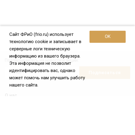
Сайт ФРиО (frio.ru) использует
OK
технологию cookie и записывает в
серверные логи техническую
информацию из вашего браузера.
Подписывайтесь на новости и акции:
Эта информация не позволит
идентифицировать вас, однако
может помочь нам улучшить работу
нашего сайта.
О нас
О Федерации
Цели и задачи ФРиО
Обращение президента ФРиО
Структура федерации