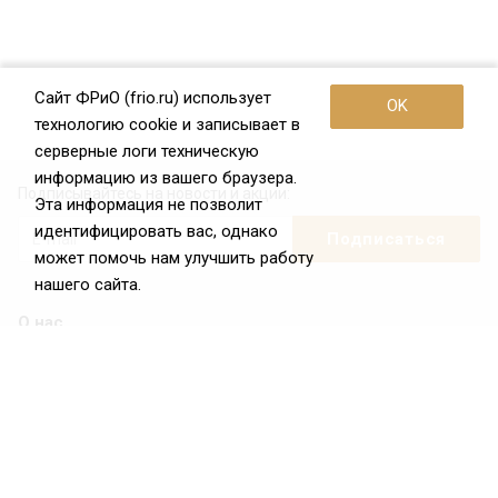
Сайт ФРиО (frio.ru) использует
OK
технологию cookie и записывает в
серверные логи техническую
информацию из вашего браузера.
Подписывайтесь на новости и акции:
Эта информация не позволит
идентифицировать вас, однако
может помочь нам улучшить работу
нашего сайта.
О нас
О Федерации
Цели и задачи ФРиО
Обращение президента ФРиО
Структура федерации
Координационный совет ФРиО