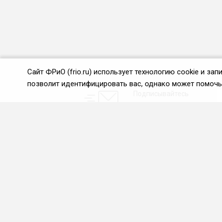
Сайт ФРиО (frio.ru) использует технологию cookie и з
позволит идентифицировать вас, однако может помочь 
Подписывайтесь
на новости и акции:
О нас
Проекты
О Федерации
Союз управляющих
ресторанами
Цели и задачи ФРиО
Союз специалистов служб
Обращение президента
хаускипинга
ФРиО
СПК в сфере
Структура федерации
гостеприимства