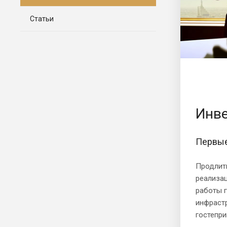
Статьи
Инве
Первые
Продлить
реализа
работы г
инфраст
гостепр