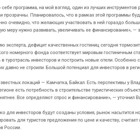
 себе программа, на мой взгляд, один из лучших инструментов 
и прозрачны. Планировалось, что в рамках этой программы буд
но очевидно, что желающих участвовать в ней гораздо больше
ую меру нужно развивать, увеличивать ее финансирование», — 
ю эксперта, дефицит качественных гостиниц сегодня тормозит
кого номерного фонда соответствует мировым гостиничным ст
 в туротрасль инвесторов и построить новые отели. Особенно
 их давно не строили. Большой потенциал для инвесторов в реги
звестных локаций — Камчатка, Байкал. Есть перспективы у Вла
гионе есть потребность в строительстве туристических объект
нятнее. Все определяют спрос и финансирование», — уточнил В
ко для инвесторов будут созданы условия, рынок насытится н
ровать для туристов предложения по цене и качеству, считае
в России.