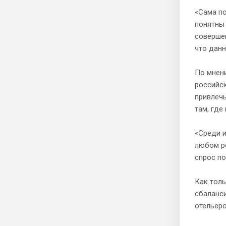
«Сама по
понятны 
совершен
что данн
По мнени
российс
привлечь
там, где
«Среди и
любом ре
спрос по
Как толь
сбаланси
отельеро