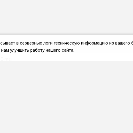
аписывает в серверные логи техническую информацию из вашего 
нам улучшить работу нашего сайта.
Вступить во ФРиО
Каталог поставщиков
Услуги и сервисы для
HoReCa
Реклама и маркетинг
Образование в сфере
HoReCa
ПО и системы