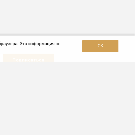
браузера. Эта информация не
OK
Наши контакты
+7 (495) 726-38-80
Пн. – Пт.: с 10:00 до 19:00
Москва, 3-я улица Ямского Поля,
дом 2, корп. 26