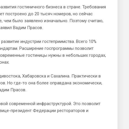
развития гостиничного бизнеса в стране. Требования
ет построено до 20 тысяч номеров, но сейчас
, чем было заявлено изначально. Поэтому считаю,
заявил Вадим Прасов.
 развитие индустрии гостеприимства. Всего 10%
андартам. Расширение госпрограммы позволит
 современные гостиницы нужны в небольших городах,
онах.
дивостока, Хабаровска и Сахалина. Практически в
ов. Но где-то она более оправдана экономически,
адим Прасов.
овой современной инфраструктурой. Это позволит
т вице-президент Федерации рестораторов и