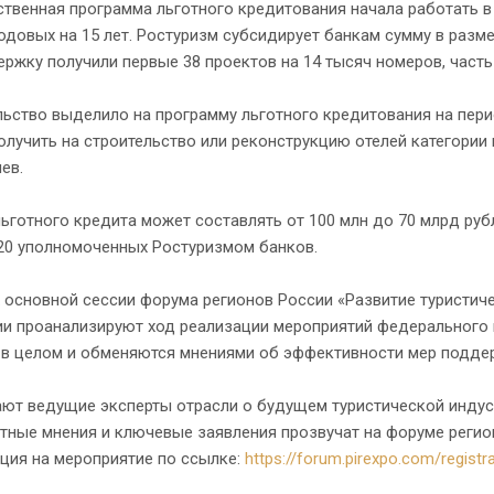
твенная программа льготного кредитования начала работать в 
одовых на 15 лет. Ростуризм субсидирует банкам сумму в разме
ржку получили первые 38 проектов на 14 тысяч номеров, часть 
ьство выделило на программу льготного кредитования на пери
лучить на строительство или реконструкцию отелей категории н
ев.
ьготного кредита может составлять от 100 млн до 70 млрд руб
 20 уполномоченных Ростуризмом банков.
 основной сессии форума регионов России «Развитие туристич
ии проанализируют ход реализации мероприятий федерального 
 в целом и обменяются мнениями об эффективности мер подде
ают ведущие эксперты отрасли о будущем туристической индус
тные мнения и ключевые заявления прозвучат на форуме регио
ция на мероприятие по ссылке:
https://forum.pirexpo.com/registr