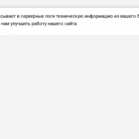
аписывает в серверные логи техническую информацию из вашего 
нам улучшить работу нашего сайта.
Вступить во ФРиО
Каталог поставщиков
Услуги и сервисы для
HoReCa
Реклама и маркетинг
Образование в сфере
HoReCa
ПО и системы
автоматизации
Приложения и веб-сервисы
Каталог франшиз