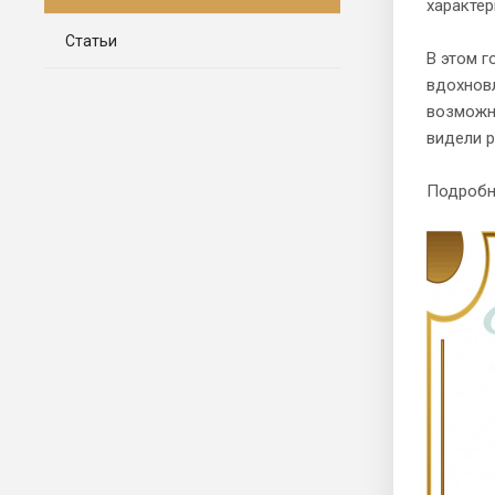
характер
Статьи
В этом г
вдохновл
возможн
видели р
Подробне