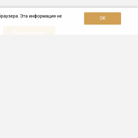
браузера. Эта информация не
OK
Наши контакты
+7 (495) 726-38-80
Пн. – Пт.: с 10:00 до 19:00
Москва, 3-я улица Ямского Поля,
дом 2, корп. 26
info@frio.ru