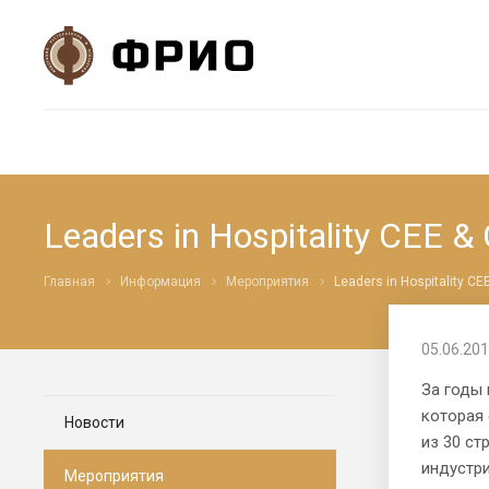
Leaders in Hospitality CEE &
Главная
Информация
Мероприятия
Leaders in Hospitality CE
05.06.201
За годы 
которая 
Новости
из 30 с
индустри
Мероприятия