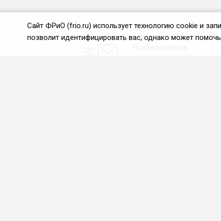
Сайт ФРиО (frio.ru) использует технологию cookie и з
позволит идентифицировать вас, однако может помочь 
Подписывайтесь
на новости и акции:
О нас
Проекты
О Федерации
Союз управляющих
ресторанами
Цели и задачи ФРиО
Союз специалистов служб
Обращение президента
хаускипинга
ФРиО
СПК в сфере
Структура федерации
гостеприимства
Координационный совет
Центр оценки
ФРиО
квалификации
Достижения
Азбука чистоты
Законотворческая и