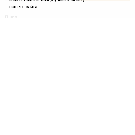
нашего сайта.
О нас
О Федерации
Цели и задачи ФРиО
Обращение президента ФРиО
Структура федерации
Координационный совет ФРиО
Достижения
Законотворческая и экспертная деятельность
Партнёры ФРиО
Реквизиты
Проекты
Союз управляющих ресторанами
Союз специалистов служб хаускипинга
СПК в сфере гостеприимства