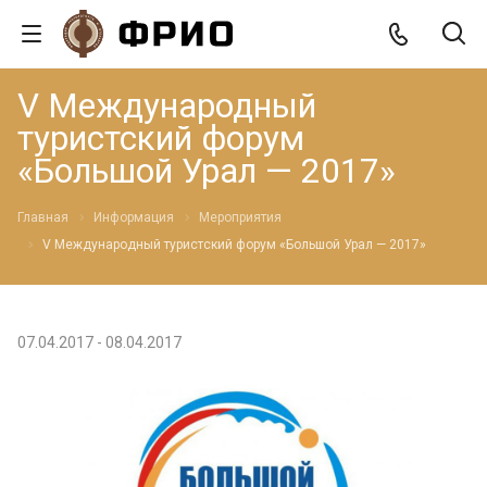
V Международный
туристский форум
«Большой Урал — 2017»
Главная
Информация
Мероприятия
V Международный туристский форум «Большой Урал — 2017»
07.04.2017 - 08.04.2017