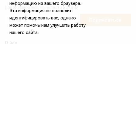
информацию из вашего браузера.
Подписывайтесь на новости и акции:
Эта информация не позволит
идентифицировать вас, однако
может помочь нам улучшить работу
нашего сайта.
О нас
О Федерации
Цели и задачи ФРиО
Обращение президента ФРиО
Структура федерации
Координационный совет ФРиО
Достижения
Законотворческая и экспертная деятельность
Партнёры ФРиО
Реквизиты
Проекты