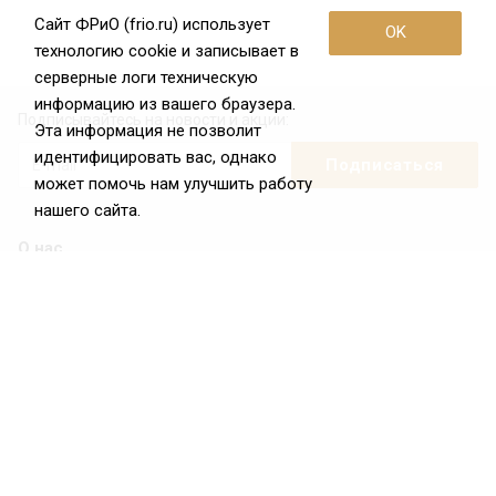
Сайт ФРиО (frio.ru) использует
OK
технологию cookie и записывает в
серверные логи техническую
информацию из вашего браузера.
Подписывайтесь на новости и акции:
Эта информация не позволит
идентифицировать вас, однако
может помочь нам улучшить работу
нашего сайта.
О нас
О Федерации
Цели и задачи ФРиО
Обращение президента ФРиО
Структура федерации
Координационный совет ФРиО
Достижения
Законотворческая и экспертная деятельность