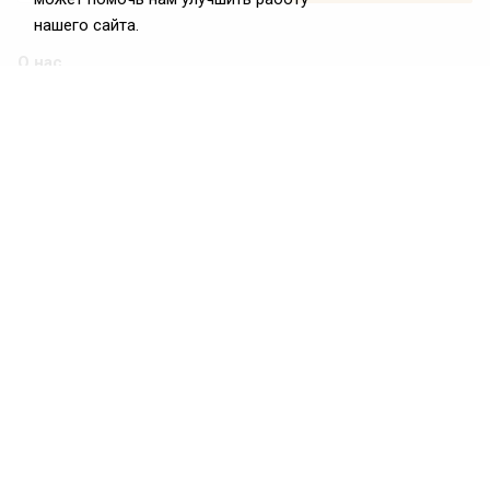
нашего сайта.
О нас
О Федерации
Цели и задачи ФРиО
Обращение президента ФРиО
Структура федерации
Координационный совет ФРиО
Достижения
Законотворческая и экспертная деятельность
Партнёры ФРиО
Реквизиты
Проекты
Союз управляющих ресторанами
Союз специалистов служб хаускипинга