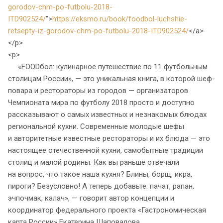
gorodov-chm-po-futbolu-2018-
ITD902524/
">
https://eksmo.ru/book/foodbol-luchshie-
retsepty-iz-gorodov-chm-po-futbolu-2018-ITD902524/
</a>
</p>
<p>
«FOODбол: кулинарное путешествие по 11 футбольным
столицам России», — это уникальная книга, в которой шеф-
повара и рестораторы из городов — организаторов
Чемпионата мира по футболу 2018 просто и доступно
рассказывают о самых известных и незнакомых блюдах
региональной кухни. Современные молодые шефы
и авторитетные известные рестораторы и их блюда — это
настоящее отечественной кухни, самобытные традиции
столиц и малой родины. Как вы раньше отвечали
на вопрос, что такое наша кухня? Блины, борщ, икра,
пироги? Безусловно! А теперь добавьте: пачат, рапан,
эчпочмак, калач», — говорит автор концепции и
координатор федерального проекта «Гастрономическая
карта России» Екатерина Шаповалова