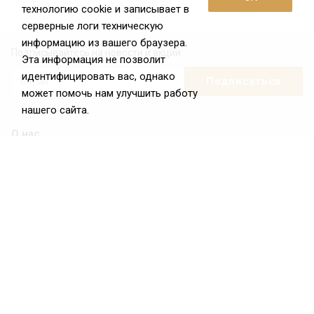
технологию cookie и записывает в
серверные логи техническую
информацию из вашего браузера.
Подписывайтесь на новости и акции:
Эта информация не позволит
идентифицировать вас, однако
может помочь нам улучшить работу
нашего сайта.
О нас
О Федерации
Цели и задачи ФРиО
Обращение президента ФРиО
Структура федерации
Координационный совет ФРиО
Достижения
Законотворческая и экспертная деятельность
Партнёры ФРиО