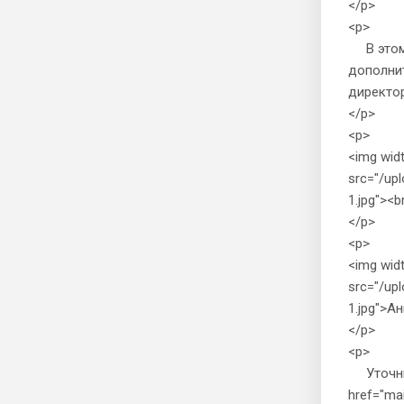
</p>
<p>
В этом 
дополни
директор
</p>
<p>
<img wid
src="/up
1.jpg"><b
</p>
<p>
<img wid
src="/up
1.jpg">А
</p>
<p>
Уточнит
href="mai