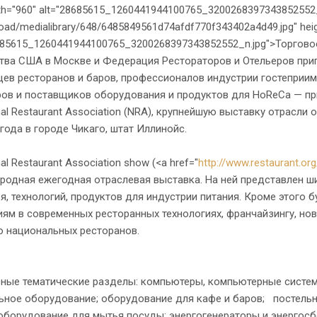
th="960" alt="28685615_1260441944100765_3200268397343852552_
load/medialibrary/648/6485849561d74afdf770f343402a4d49.jpg" hei
8685615_1260441944100765_3200268397343852552_n.jpg">Торгов
тва США в Москве и Федерация Рестораторов и Отельеров при
ев ресторанов и баров, профессионалов индустрии гостеприим
ров и поставщиков оборудования и продуктов для HoReCa — пр
nal Restaurant Association (NRA), крупнейшую выставку отрасли
года в городе Чикаго, штат Иллинойс.
 Restaurant Association show (<a href="
http://www.restaurant.or
родная ежегодная отраслевая выставка. На ней представлен ш
я, технологий, продуктов для индустрии питания. Кроме этого
ям в современных ресторанных технологиях, франчайзингу, но
ю национальных ресторанов.
е тематические разделы: компьютеры, компьютерные системы
ное оборудование; оборудование для кафе и баров; постельное
 оборудование для мытья посуды; энергогенераторы и энергос