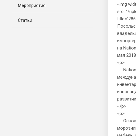
<img wid
Мероприятия
src="/up
title="2
Статьи
Посольс
владельц
импорте
на Natio
мая 2018
<p>
National
междуна
инвентар
инноваци
развити
</p>
<p>
Основны
морозиль
мебель;