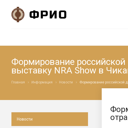
Формирование российской 
выставку NRA Show в Чика
Главная
Информация
Новости
Формирование российской де
Форм
отра
Новости