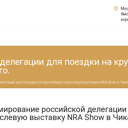
Мос
Ямс
кор
делегации для поездки на кр
го.
легации для поездки на крупнейшую отраслевую выставку NRA Show в Чика
ирование российской делегации
слевую выставку NRA Show в Чик