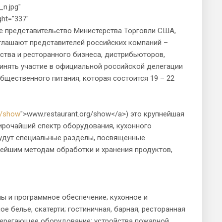
n.jpg"
ght="337"
ое представительство Министерства Торговли США,
глашают представителей российских компаний –
ства и ресторанного бизнеса, дистрибьюторов,
инять участие в официальной российской делегации
 общественного питания, которая состоится 19 – 22
g/show
">www.restaurant.org/show</a>) это крупнейшая
ирочайший спектр оборудования, кухонного
 будут специальные разделы, посвященные
вейшим методам обработки и хранения продуктов,
 и программное обеспечение; кухонное и
 белье, скатерти; гостиничная, барная, ресторанная
берегающее оборудование; устройства пожарной