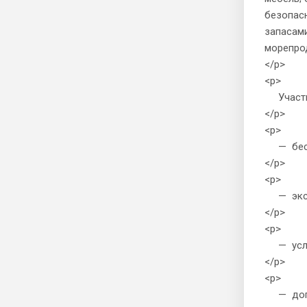
безопасн
запасами
морепрод
</p>
<p>
Участни
</p>
<p>
— беспл
</p>
<p>
— экскл
</p>
<p>
— услуг
</p>
<p>
— допол