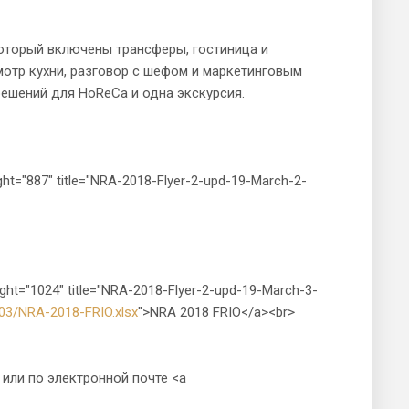
оторый включены транcферы, гостиница и
отр кухни, разговор с шефом и маркетинговым
ешений для HoReCa и одна экскурсия.
ht="887" title="NRA-2018-Flyer-2-upd-19-March-2-
ght="1024" title="NRA-2018-Flyer-2-upd-19-March-3-
/03/NRA-2018-FRIO.xlsx
">NRA 2018 FRIO</a><br>
ли по электронной почте <a