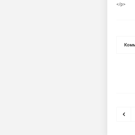
</p>
Ком