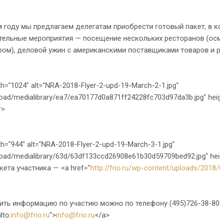
году мы предлагаем делегатам приобрести готовый пакет, в к
тельные мероприятия — посещение нескольких ресторанов (осм
ом), деловой ужин с американскими поставщиками товаров и р
th="1024" alt="NRA-2018-Flyer-2-upd-19-March-2-1.jpg"
load/medialibrary/ea7/ea70177d0a871ff24228fc703d97da3b.jpg" heig
r>
th="944" alt="NRA-2018-Flyer-2-upd-19-March-3-1.jpg"
load/medialibrary/63d/63df133ccd26908e61b30d59709bed92.jpg" hei
нкета участника — <a href="
http://frio.ru/wp-content/uploads/2018
ь информацию по участию можно по телефону (495)726-38-80 и
lto:
info@frio.ru
">
info@frio.ru
</a>