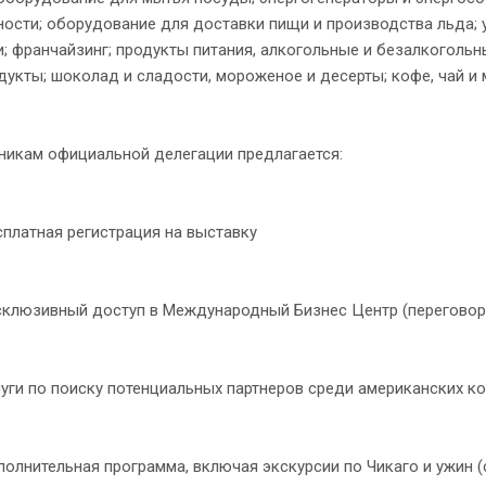
ости; оборудование для доставки пищи и производства льда; 
; франчайзинг; продукты питания, алкогольные и безалкогольны
укты; шоколад и сладости, мороженое и десерты; кофе, чай и 
кам официальной делегации предлагается:
атная регистрация на выставку
юзивный доступ в Международный Бизнес Центр (переговорные
и по поиску потенциальных партнеров среди американских ко
нительная программа, включая экскурсии по Чикаго и ужин (с