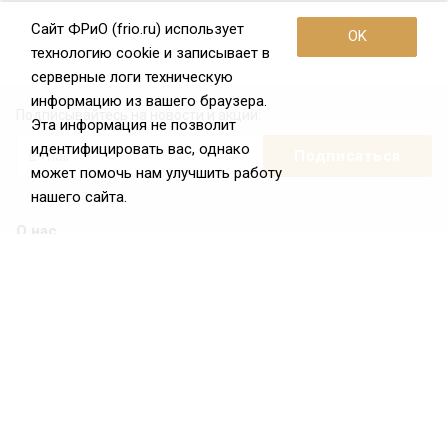
Сайт ФРиО (frio.ru) использует
OK
технологию cookie и записывает в
серверные логи техническую
информацию из вашего браузера.
Подписывайтесь на новости и акции:
Эта информация не позволит
идентифицировать вас, однако
может помочь нам улучшить работу
нашего сайта.
О нас
О Федерации
Цели и задачи ФРиО
Обращение президента ФРиО
Структура федерации
Координационный совет ФРиО
Достижения
Законотворческая и экспертная деятельность