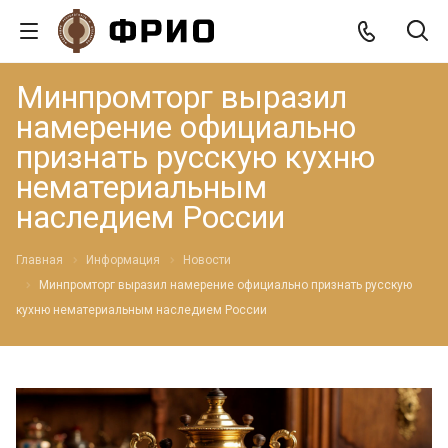
Минпромторг выразил
намерение официально
признать русскую кухню
нематериальным
наследием России
Главная
Информация
Новости
Минпромторг выразил намерение официально признать русскую
кухню нематериальным наследием России