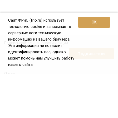
Сайт ФРиО (frio.ru) использует
OK
технологию cookie и записывает в
серверные логи техническую
информацию из вашего браузера.
Подписывайтесь на новости и акции:
Эта информация не позволит
идентифицировать вас, однако
может помочь нам улучшить работу
нашего сайта.
О нас
О Федерации
Цели и задачи ФРиО
Обращение президента ФРиО
Структура федерации
Координационный совет ФРиО