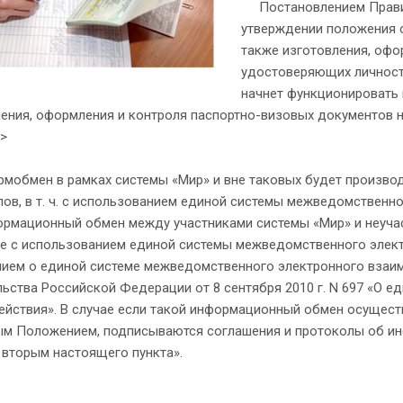
Постановлением Правите
утверждении положения о
также изготовления, офо
удостоверяющих личность»
начнет функционировать 
ления, оформления и контроля паспортно-визовых документов 
r>
бмен в рамках системы «Мир» и вне таковых будет производ
ов, в т. ч. с использованием единой системы межведомственн
ационный обмен между участниками системы «Мир» и неучас
ле с использованием единой системы межведомственного элект
ием о единой системе межведомственного электронного взаи
ьства Российской Федерации от 8 сентября 2010 г. N 697 «О 
ействия». В случае если такой информационный обмен осущест
ым Положением, подписываются соглашения и протоколы об и
 вторым настоящего пункта».