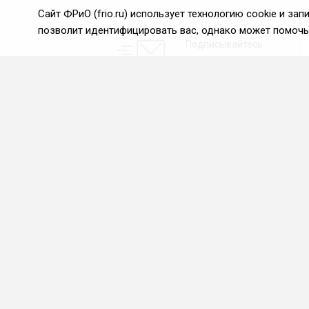
Сайт ФРиО (frio.ru) использует технологию cookie и з
позволит идентифицировать вас, однако может помочь 
Подписывайтесь
на новости и акции:
О нас
Проекты
О Федерации
Союз управляющих
ресторанами
Цели и задачи ФРиО
Союз специалистов служб
Обращение президента
хаускипинга
ФРиО
СПК в сфере
Структура федерации
гостеприимства
Координационный совет
Центр оценки
ФРиО
квалификации
Достижения
Азбука чистоты
Законотворческая и
экспертная деятельность