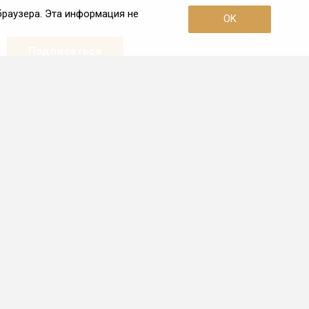
браузера. Эта информация не
OK
Наши контакты
+7 (495) 726-38-80
Пн. – Пт.: с 10:00 до 19:00
Москва, 3-я улица Ямского Поля,
дом 2, корп. 26
info@frio.ru