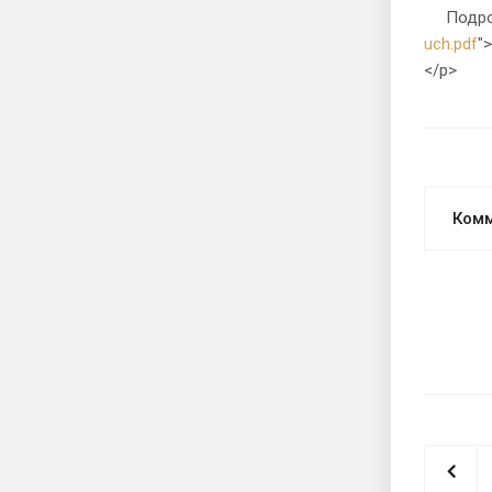
Подробн
uch.pdf
"
</p>
Ком