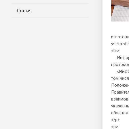
Статьи
изготов
учета.<b
<br>
Информо
протокол
«Информ
том чис
Положен
Правител
взаимод
указанн
абзацем
</p>
<p>