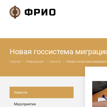
Новая госсистема миграцио
Главная
Информация
Новости
Новая госсистема миграцион
Новости
Мероприятия