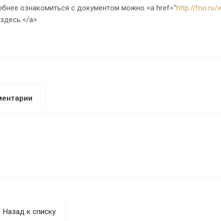
ее ознакомиться с документом можно <a href="
http://frio.r
>здесь.</a>
ментарии
Назад к списку