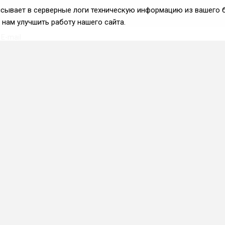
аписывает в серверные логи техническую информацию из вашего 
нам улучшить работу нашего сайта.
Вступить во ФРиО
Каталог поставщиков
Услуги и сервисы для
HoReCa
Реклама и маркетинг
Образование в сфере
HoReCa
ПО и системы
автоматизации
Приложения и веб-сервисы
Каталог франшиз
Фермерские хозяйства