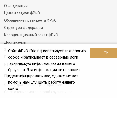
О Федерации
Цели и задачи ФРиО
Обращение президента ФРиО
Структура федерации
Координационный совет ФРиО
Достижения
Законотворческая и экспертная деятельность
Сайт ФРиО (frio.ru) использует технологию
OK
Партнёры ФРиО
cookie и записывает в серверные логи
техническую информацию из вашего
Реквизиты
браузера. Эта информация не позволит
Проекты
идентифицировать вас, однако может
помочь нам улучшить работу нашего
Союз управляющих ресторанами
сайта.
Союз специалистов служб хаускипинга
СПК в сфере гостеприимства
Центр оценки квалификации
Азбука чистоты