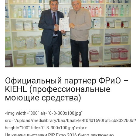
Официальный партнер ФРиО –
KIEHL (профессиональные
моющие средства)
<img width="300" alt="0-3-300x100.jpg"
src="/upload/medialibrary/baa/baab4e4f0401590fbf5cb8022b0bf9
height="100" title="0-3-300x100.jpg"><br>
На кануне выставки PIR Expo 2016 было заключено