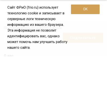
Сайт ФРиО (frio.ru) использует
OK
технологию cookie и записывает в
серверные логи техническую
информацию из вашего браузера.
Подписывайтесь на новости и акции:
Эта информация не позволит
идентифицировать вас, однако
может помочь нам улучшить работу
нашего сайта.
О нас
О Федерации
Цели и задачи ФРиО
Обращение президента ФРиО
Структура федерации
Координационный совет ФРиО
Достижения
Законотворческая и экспертная деятельность