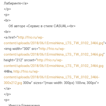
Лабиринте</a>
</p>
<p>
<br>
Об авторе «Сервис в стиле CASUAL»<br>
<br>
<a href="
http://frio.ru/wp-
content/uploads/2018/06/I.Ermishkina_LTS_TW_0102_3466.jpg
"
<img width="300" src="
http://frio.ru/wp-
content/uploads/2018/06/I.Ermishkina_LTS_TW_0102_3466.jpg
"
height="212" srcset="
http://frio.ru/wp-
content/uploads/2018/06/I.Ermishkina_LTS_TW_0102_3466.jpg
448w,
http://frio.ru/wp-
content/uploads/2018/06/I.Ermishkina_LTS_TW_0102_3466-
300x212.jpg
300w" sizes="(max-width: 300px) 100vw, 300px">
</a>
</p>
<p>
Инесса Ермишкина