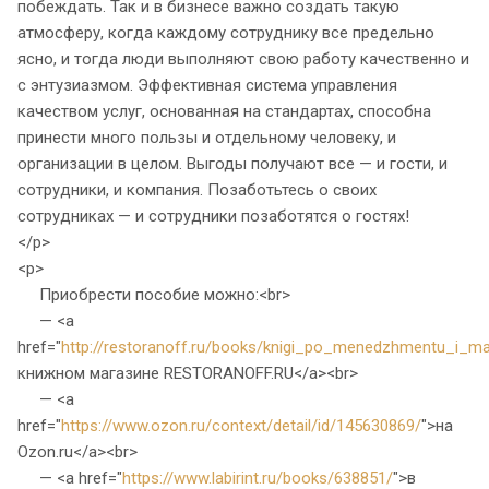
побеждать. Так и в бизнесе важно создать такую
атмосферу, когда каждому сотруднику все предельно
ясно, и тогда люди выполняют свою работу качественно и
с энтузиазмом. Эффективная система управления
качеством услуг, основанная на стандартах, способна
принести много пользы и отдельному человеку, и
организации в целом. Выгоды получают все — и гости, и
сотрудники, и компания. Позаботьтесь о своих
сотрудниках — и сотрудники позаботятся о гостях!
</p>
<p>
Приобрести пособие можно:<br>
— <a
href="
http://restoranoff.ru/books/knigi_po_menedzhmentu_i_ma
книжном магазине RESTORANOFF.RU</a><br>
— <a
href="
https://www.ozon.ru/context/detail/id/145630869/
">на
Ozon.ru</a><br>
— <a href="
https://www.labirint.ru/books/638851/
">в