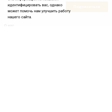
идентифицировать вас, однако
может помочь нам улучшить работу
нашего сайта.
О нас
О Федерации
Цели и задачи ФРиО
Обращение президента ФРиО
Структура федерации
Координационный совет ФРиО
Достижения
Законотворческая и экспертная деятельность
Партнёры ФРиО
Реквизиты
Проекты
Союз управляющих ресторанами