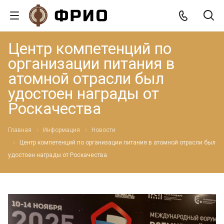
Центр компетенций по
организации питания в
атомной отрасли был
удостоен награды от
Роскачества
Главная
Информация
Новости
Центр компетенций по организации питания в атомной отрасли был
удостоен награды от Роскачества