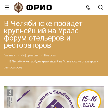
В Челябинске пройдет
крупнейший на Урале
форум отельеров и
рестораторов
Главная
Информация
Новости
В Челябинске пройдет крупнейший на Урале форум отельеров и
рестораторов