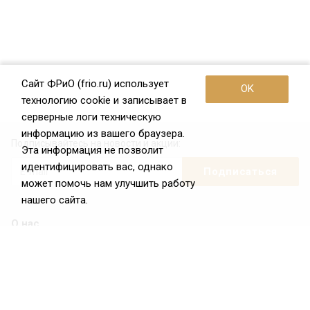
Сайт ФРиО (frio.ru) использует
OK
технологию cookie и записывает в
серверные логи техническую
информацию из вашего браузера.
Подписывайтесь на новости и акции:
Эта информация не позволит
идентифицировать вас, однако
может помочь нам улучшить работу
нашего сайта.
О нас
О Федерации
Цели и задачи ФРиО
Обращение президента ФРиО
Структура федерации