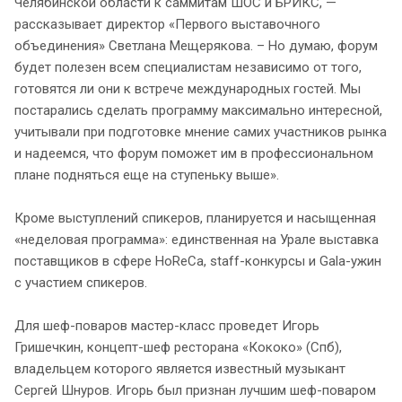
Челябинской области к саммитам ШОС и БРИКС, —
рассказывает директор «Первого выставочного
объединения» Светлана Мещерякова. – Но думаю, форум
будет полезен всем специалистам независимо от того,
готовятся ли они к встрече международных гостей. Мы
постарались сделать программу максимально интересной,
учитывали при подготовке мнение самих участников рынка
и надеемся, что форум поможет им в профессиональном
плане подняться еще на ступеньку выше».
Кроме выступлений спикеров, планируется и насыщенная
«неделовая программа»: единственная на Урале выставка
поставщиков в сфере HoReCa, staff-конкурсы и Gala-ужин
с участием спикеров.
Для шеф-поваров мастер-класс проведет Игорь
Гришечкин, концепт-шеф ресторана «Кококо» (Спб),
владельцем которого является известный музыкант
Сергей Шнуров. Игорь был признан лучшим шеф-поваром