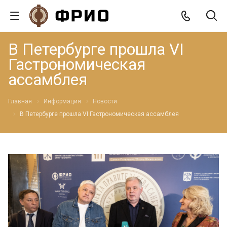
В Петербурге прошла VI
Гастрономическая
ассамблея
Главная
Информация
Новости
В Петербурге прошла VI Гастрономическая ассамблея