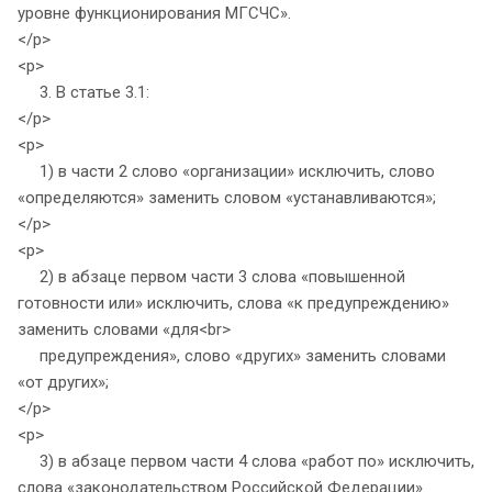
уровне функционирования МГСЧС».
</p>
<p>
3. В статье 3.1:
</p>
<p>
1) в части 2 слово «организации» исключить, слово
«определяются» заменить словом «устанавливаются»;
</p>
<p>
2) в абзаце первом части 3 слова «повышенной
готовности или» исключить, слова «к предупреждению»
заменить словами «для<br>
предупреждения», слово «других» заменить словами
«от других»;
</p>
<p>
3) в абзаце первом части 4 слова «работ по» исключить,
слова «законодательством Российской Федерации»