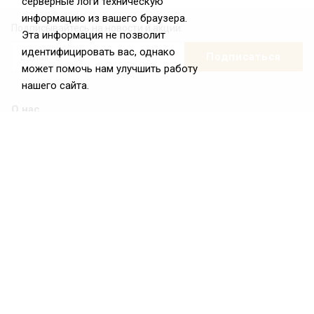
серверные логи техническую
информацию из вашего браузера.
Подписывайтесь на новости и акции:
Эта информация не позволит
идентифицировать вас, однако
может помочь нам улучшить работу
нашего сайта.
О нас
О Федерации
Цели и задачи ФРиО
Обращение президента ФРиО
Структура федерации
Координационный совет ФРиО
Достижения
Законотворческая и экспертная деятельность
Партнёры ФРиО
Реквизиты