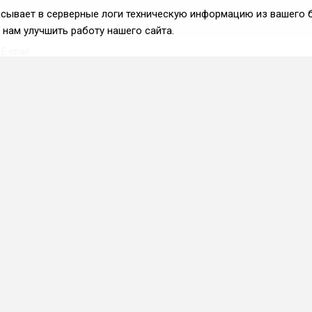
аписывает в серверные логи техническую информацию из вашего 
нам улучшить работу нашего сайта.
Вступить во ФРиО
Каталог поставщиков
Услуги и сервисы для
HoReCa
Реклама и маркетинг
Образование в сфере
HoReCa
ПО и системы
автоматизации
Приложения и веб-сервисы
Каталог франшиз
Фермерские хозяйства