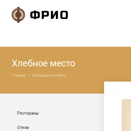
Хлебное место
Главная
Путеводитель ФРиО
Рестораны
Отели