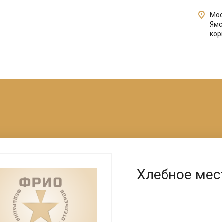
Мос
Ямс
кор
Хлебное мес