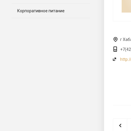
Корпоративное питание
г Хаб
+7(42
http: