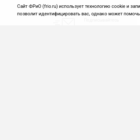
Сайт ФРиО (frio.ru) использует технологию cookie и з
позволит идентифицировать вас, однако может помочь 
Подписывайтесь
на новости и акции:
О нас
Проекты
О Федерации
Союз управляющих
ресторанами
Цели и задачи ФРиО
Союз специалистов служб
Обращение президента
хаускипинга
ФРиО
СПК в сфере
Структура федерации
гостеприимства
Координационный совет
Центр оценки
ФРиО
квалификации
Достижения
Азбука чистоты
Законотворческая и
экспертная деятельность