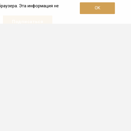
браузера. Эта информация не
OK
Наши контакты
+7 (495) 726-38-80
Пн. – Пт.: с 10:00 до 19:00
Москва, 3-я улица Ямского Поля,
дом 2, корп. 26
info@frio.ru