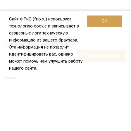
Сайт ФРиО (frio.ru) использует
OK
технологию cookie и записывает в
серверные логи техническую
информацию из вашего браузера.
Подписывайтесь на новости и акции:
Эта информация не позволит
идентифицировать вас, однако
может помочь нам улучшить работу
нашего сайта.
О нас
О Федерации
Цели и задачи ФРиО
Обращение президента ФРиО
Структура федерации
Координационный совет ФРиО
Достижения