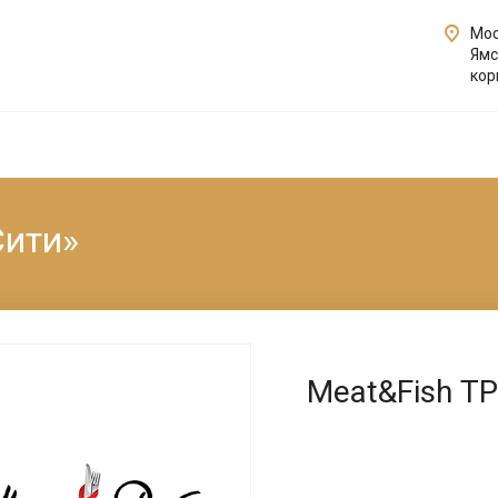
Мос
Ямс
кор
Сити»
Meat&Fish Т