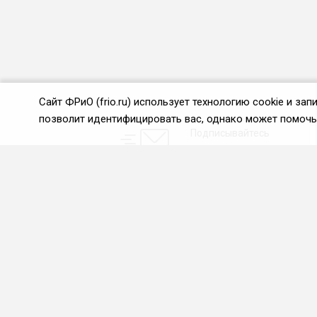
Сайт ФРиО (frio.ru) использует технологию cookie и з
позволит идентифицировать вас, однако может помочь 
Подписывайтесь
на новости и акции:
О нас
Проекты
О Федерации
Союз управляющих
ресторанами
Цели и задачи ФРиО
Союз специалистов служб
Обращение президента
хаускипинга
ФРиО
СПК в сфере
Структура федерации
гостеприимства