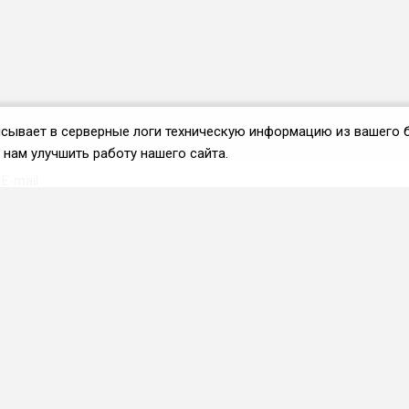
аписывает в серверные логи техническую информацию из вашего 
нам улучшить работу нашего сайта.
Вступить во ФРиО
Каталог поставщиков
Услуги и сервисы для
HoReCa
Реклама и маркетинг
Образование в сфере
HoReCa
ПО и системы