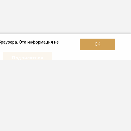
браузера. Эта информация не
OK
Наши контакты
+7 (495) 726-38-80
Пн. – Пт.: с 10:00 до 19:00
Москва, 3-я улица Ямского Поля,
дом 2, корп. 26