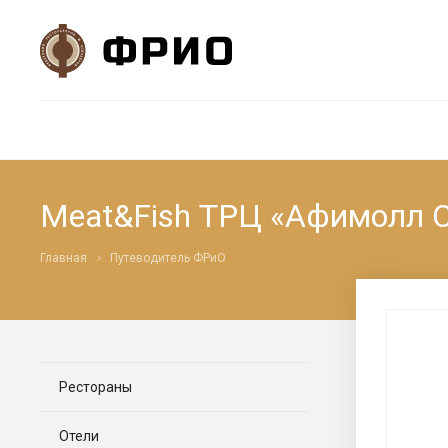
Meat&Fish ТРЦ «Афимолл 
Главная
Путеводитель ФРиО
Рестораны
Отели