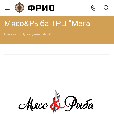
Мясо&Рыба ТРЦ "Мега"
Главная
Путеводитель ФРиО