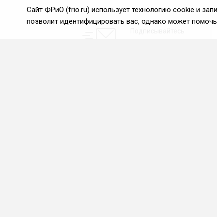
Сайт ФРиО (frio.ru) использует технологию cookie и з
позволит идентифицировать вас, однако может помочь 
Подписывайтесь
на новости и акции:
О нас
Проекты
О Федерации
Союз управляющих
ресторанами
Цели и задачи ФРиО
Союз специалистов служб
Обращение президента
хаускипинга
ФРиО
СПК в сфере
Структура федерации
гостеприимства
Координационный совет
Центр оценки
ФРиО
квалификации
Достижения
Азбука чистоты
Законотворческая и
экспертная деятельность