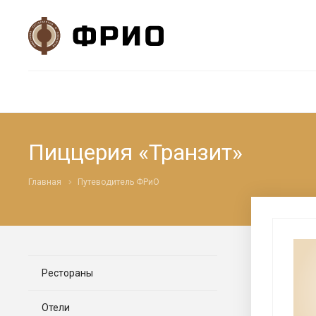
Пиццерия «Транзит»
Главная
Путеводитель ФРиО
Рестораны
Отели