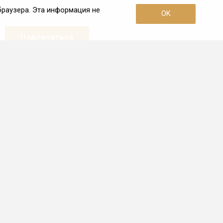
браузера. Эта информация не
OK
Наши контакты
+7 (495) 726-38-80
Пн. – Пт.: с 10:00 до 19:00
Москва, 3-я улица Ямского Поля,
дом 2, корп. 26
info@frio.ru