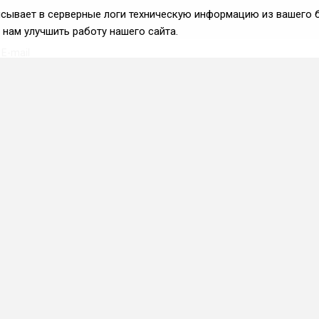
аписывает в серверные логи техническую информацию из вашего 
нам улучшить работу нашего сайта.
Вступить во ФРиО
Каталог поставщиков
Услуги и сервисы для
HoReCa
Реклама и маркетинг
Образование в сфере
HoReCa
ПО и системы
автоматизации
Приложения и веб-сервисы
Каталог франшиз
Фермерские хозяйства