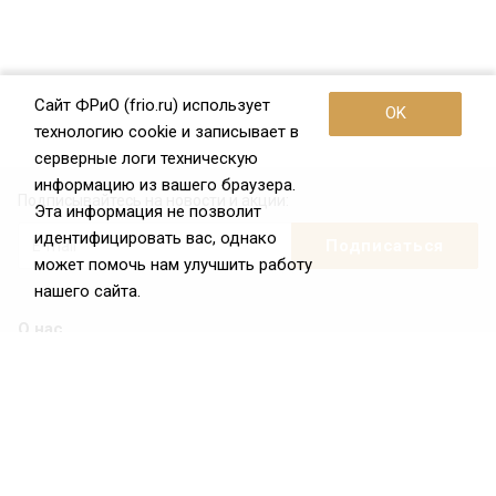
Сайт ФРиО (frio.ru) использует
OK
технологию cookie и записывает в
серверные логи техническую
информацию из вашего браузера.
Подписывайтесь на новости и акции:
Эта информация не позволит
идентифицировать вас, однако
может помочь нам улучшить работу
нашего сайта.
О нас
О Федерации
Цели и задачи ФРиО
Обращение президента ФРиО
Структура федерации
Координационный совет ФРиО