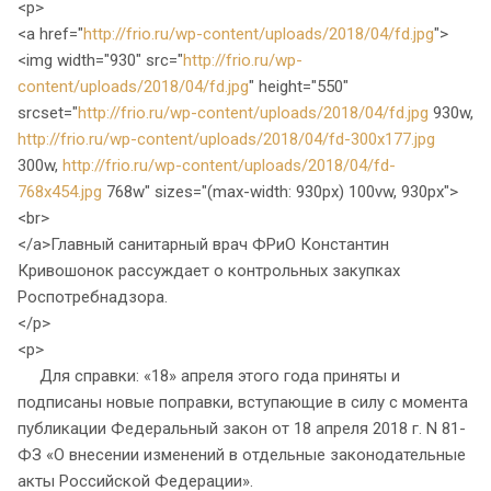
<p>
<a href="
http://frio.ru/wp-content/uploads/2018/04/fd.jpg
">
<img width="930" src="
http://frio.ru/wp-
content/uploads/2018/04/fd.jpg
" height="550"
srcset="
http://frio.ru/wp-content/uploads/2018/04/fd.jpg
930w,
http://frio.ru/wp-content/uploads/2018/04/fd-300x177.jpg
300w,
http://frio.ru/wp-content/uploads/2018/04/fd-
768x454.jpg
768w" sizes="(max-width: 930px) 100vw, 930px">
<br>
</a>Главный санитарный врач ФРиО Константин
Кривошонок рассуждает о контрольных закупках
Роспотребнадзора.
</p>
<p>
Для справки: «18» апреля этого года приняты и
подписаны новые поправки, вступающие в силу с момента
публикации Федеральный закон от 18 апреля 2018 г. N 81-
ФЗ «О внесении изменений в отдельные законодательные
акты Российской Федерации».