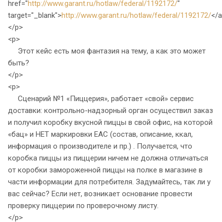
href="
http://www.garant.ru/hotlaw/federal/1192172/
"
target="_blank">
http://www.garant.ru/hotlaw/federal/1192172/
</
</p>
<p>
Этот кейс есть моя фантазия на тему, а как это может
быть?
</p>
<p>
Сценарий №1 «Пиццерия», работает «свой» сервис
доставки: контрольно-надзорный орган осуществил заказ
и получил коробку вкусной пиццы в свой офис, на которой
«бац» и НЕТ маркировки EAC (состав, описание, ккал,
информация о производителе и пр.) . Получается, что
коробка пиццы из пиццерии ничем не должна отличаться
от коробки замороженной пиццы на полке в магазине в
части информации для потребителя. Задумайтесь, так ли у
вас сейчас? Если нет, возникает основание провести
проверку пиццерии по проверочному листу.
</p>