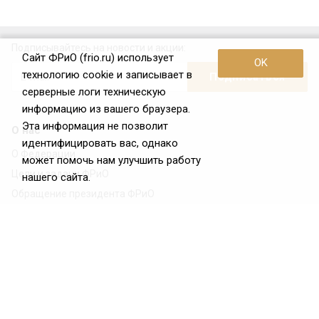
Подписывайтесь на новости и акции:
Сайт ФРиО (frio.ru) использует
OK
технологию cookie и записывает в
серверные логи техническую
информацию из вашего браузера.
Эта информация не позволит
О нас
идентифицировать вас, однако
О Федерации
может помочь нам улучшить работу
Цели и задачи ФРиО
нашего сайта.
Обращение президента ФРиО
Структура федерации
Координационный совет ФРиО
Достижения
Законотворческая и экспертная деятельность
Партнёры ФРиО
Реквизиты